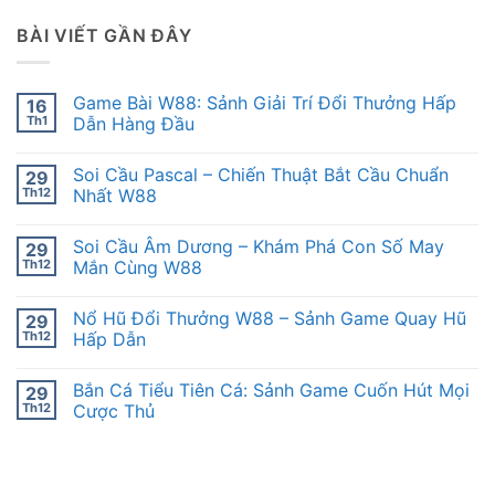
BÀI VIẾT GẦN ĐÂY
Game Bài W88: Sảnh Giải Trí Đổi Thưởng Hấp
16
Th1
Dẫn Hàng Đầu
Không
có
Soi Cầu Pascal – Chiến Thuật Bắt Cầu Chuẩn
29
bình
luận
Th12
Nhất W88
ở
Game
Không
Bài
có
Soi Cầu Âm Dương – Khám Phá Con Số May
29
W88:
bình
Sảnh
luận
Th12
Mắn Cùng W88
Giải
ở
Trí
Soi
Không
Đổi
Cầu
có
Nổ Hũ Đổi Thưởng W88 – Sảnh Game Quay Hũ
29
Thưởng
Pascal
bình
Hấp
–
luận
Th12
Hấp Dẫn
Dẫn
Chiến
ở
Hàng
Thuật
Soi
Không
Đầu
Bắt
Cầu
có
Bắn Cá Tiểu Tiên Cá: Sảnh Game Cuốn Hút Mọi
29
Cầu
Âm
bình
Chuẩn
Dương
luận
Th12
Cược Thủ
Nhất
–
ở
W88
Khám
Nổ
Không
Phá
Hũ
có
Con
Đổi
bình
Số
Thưởng
luận
May
W88
ở