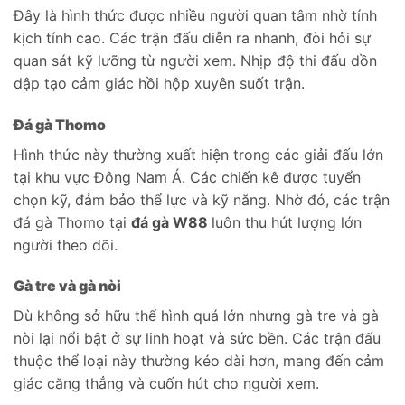
Đây là hình thức được nhiều người quan tâm nhờ tính
kịch tính cao. Các trận đấu diễn ra nhanh, đòi hỏi sự
quan sát kỹ lưỡng từ người xem. Nhịp độ thi đấu dồn
dập tạo cảm giác hồi hộp xuyên suốt trận.
Đá gà Thomo
Hình thức này thường xuất hiện trong các giải đấu lớn
tại khu vực Đông Nam Á. Các chiến kê được tuyển
chọn kỹ, đảm bảo thể lực và kỹ năng. Nhờ đó, các trận
đá gà Thomo tại
đá gà W88
luôn thu hút lượng lớn
người theo dõi.
Gà tre và gà nòi
Dù không sở hữu thể hình quá lớn nhưng gà tre và gà
nòi lại nổi bật ở sự linh hoạt và sức bền. Các trận đấu
thuộc thể loại này thường kéo dài hơn, mang đến cảm
giác căng thẳng và cuốn hút cho người xem.