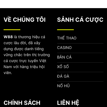
Mắn
–
Bắn
Cùng
Sảnh
Cá
W88
Game
Tiểu
Quay
Tiên
Hũ
Cá:
Hấp
Sảnh
VỀ CHÚNG TÔI
SẢNH CÁ CƯỢC
Dẫn
Game
Cuốn
Hút
Mọi
Cược
W88
là thương hiệu cá
Thủ
THỂ THAO
cược lâu đời, đã xây
CASINO
dựng được danh tiếng
vững chắc trên thị trường
BẮN CÁ
cá cược trực tuyến Việt
XỔ SỐ
Nam với hàng triệu hội
viên.
ĐÁ GÀ
NỔ HŨ
CHÍNH SÁCH
LIÊN HỆ