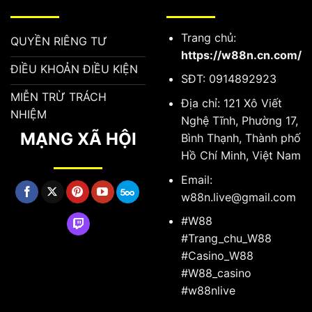
Trang chủ:
QUYỀN RIÊNG TƯ
https://w88n.cn.com/
ĐIỀU KHOẢN ĐIỀU KIỆN
SĐT: 0914892923
MIỄN TRỪ TRÁCH
Địa chỉ: 121 Xô Viết
NHIỆM
Nghệ Tĩnh, Phường 17,
MẠNG XÃ HỘI
Bình Thạnh, Thành phố
Hồ Chí Minh, Việt Nam
Email:
w88n.live@gmail.com
#W88
#Trang_chu_W88
#Casino_W88
#W88_casino
#w88nlive