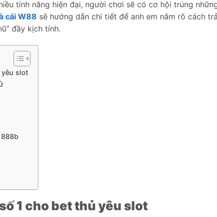
hiều tính năng hiện đại, người chơi sẽ có cơ hội trúng nhữn
à cái W88
sẽ hướng dẫn chi tiết để anh em nắm rõ cách trả
” đầy kịch tính.
 yêu slot
ử
ũ 888b
ố 1 cho bet thủ yêu slot