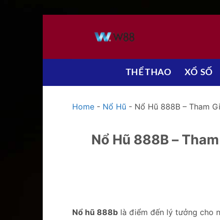
Bỏ
qua
nội
dung
THỂ THAO
XỔ SỐ
Home
-
Nổ Hũ
-
Nổ Hũ 888B – Tham Gi
Nổ Hũ 888B – Tham 
Nổ hũ 888b
là điểm đến lý tưởng cho nh