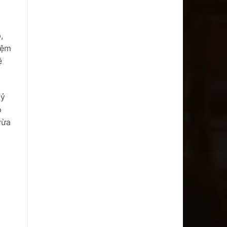
,
iệm
ệ
tỷ
p
vừa