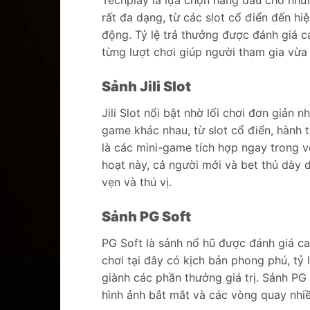
rất đa dạng, từ các slot cổ điển đến hi
động. Tỷ lệ trả thưởng được đánh giá 
từng lượt chơi giúp người tham gia vừa g
Sảnh Jili Slot
Jili Slot nổi bật nhờ lối chơi đơn giản
game khác nhau, từ slot cổ điển, hành t
là các mini-game tích hợp ngay trong v
hoạt này, cả người mới và bet thủ dày 
vẹn và thú vị.
Sảnh PG Soft
PG Soft là sảnh nổ hũ được đánh giá c
chơi tại đây có kịch bản phong phú, tỷ 
giành các phần thưởng giá trị. Sảnh PG 
hình ảnh bắt mắt và các vòng quay nhiề