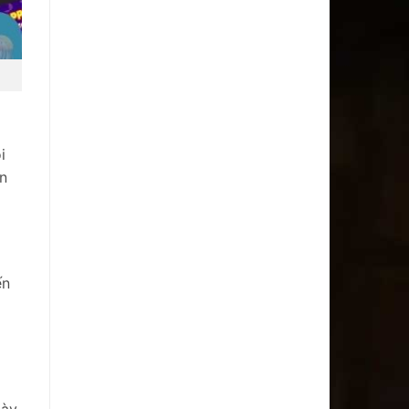
i
n
ến
này