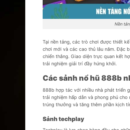
Nền tản
Tại nền tảng, các trò chơi được thiết k
chơi mới và các cao thủ lâu năm. Đặc bi
chiến thắng. Giao diện trực quan kết
trải nghiệm giải trí đầy hứng khởi.
Các sảnh nổ hũ 888b nh
888b hợp tác với nhiều nhà phát triển
trải nghiệm hấp dẫn và phong phú cho n
trúng thưởng và tăng thêm phần kịch tí
Sảnh techplay
Techplay là lựa chọn hàng đầu cho nhữn