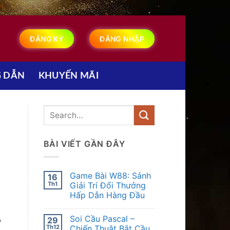
ĐĂNG KÝ
ĐĂNG NHẬP
 DẪN
KHUYẾN MÃI
BÀI VIẾT GẦN ĐÂY
Game Bài W88: Sảnh
16
Th1
Giải Trí Đổi Thưởng
Hấp Dẫn Hàng Đầu
Không
có
Soi Cầu Pascal –
29
bình
P
luận
Th12
Chiến Thuật Bắt Cầu