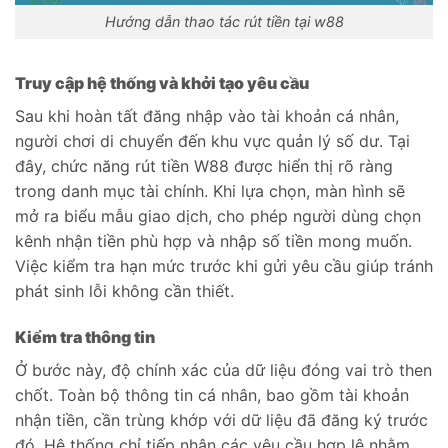
Hướng dẫn thao tác rút tiền tại w88
Truy cập hệ thống và khởi tạo yêu cầu
Sau khi hoàn tất đăng nhập vào tài khoản cá nhân,
người chơi di chuyển đến khu vực quản lý số dư. Tại
đây, chức năng rút tiền W88 được hiển thị rõ ràng
trong danh mục tài chính. Khi lựa chọn, màn hình sẽ
mở ra biểu mẫu giao dịch, cho phép người dùng chọn
kênh nhận tiền phù hợp và nhập số tiền mong muốn.
Việc kiểm tra hạn mức trước khi gửi yêu cầu giúp tránh
phát sinh lỗi không cần thiết.
Kiểm tra thông tin
Ở bước này, độ chính xác của dữ liệu đóng vai trò then
chốt. Toàn bộ thông tin cá nhân, bao gồm tài khoản
nhận tiền, cần trùng khớp với dữ liệu đã đăng ký trước
đó. Hệ thống chỉ tiếp nhận các yêu cầu hợp lệ nhằm