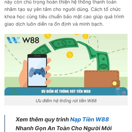
này còn chú trọng hoàn thiện hệ thống thanh toán
nhằm tạo sự yên tâm cho người dùng. Cách tổ chức
khoa học cùng tiêu chuẩn bảo mật cao giúp quá trình
giao dịch luôn diễn ra ổn định và minh bạch.
Ưu điểm hệ thống rút tiền W88
Xem thêm quy trình
Nạp Tiền W88
Nhanh Gọn An Toàn Cho Người Mới