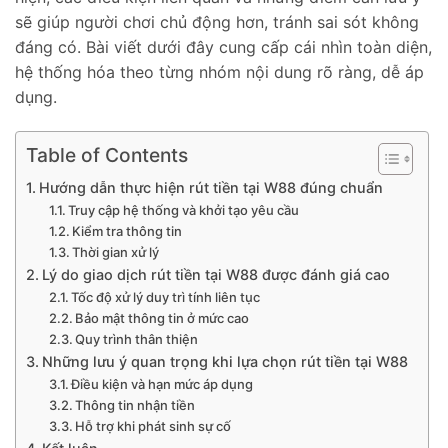
sẽ giúp người chơi chủ động hơn, tránh sai sót không
đáng có. Bài viết dưới đây cung cấp cái nhìn toàn diện,
hệ thống hóa theo từng nhóm nội dung rõ ràng, dễ áp
dụng.
Table of Contents
Hướng dẫn thực hiện rút tiền tại W88 đúng chuẩn
Truy cập hệ thống và khởi tạo yêu cầu
Kiểm tra thông tin
Thời gian xử lý
Lý do giao dịch rút tiền tại W88 được đánh giá cao
Tốc độ xử lý duy trì tính liên tục
Bảo mật thông tin ở mức cao
Quy trình thân thiện
Những lưu ý quan trọng khi lựa chọn rút tiền tại W88
Điều kiện và hạn mức áp dụng
Thông tin nhận tiền
Hỗ trợ khi phát sinh sự cố