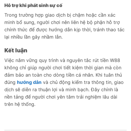
Hỗ trợ khi phát sinh sự cố
Trong trường hợp giao dịch bị chậm hoặc cần xác
minh bổ sung, người chơi nên liên hệ bộ phận hỗ trợ
chính thức để được hướng dẫn kịp thời, tránh thao tác
lại nhiều lần gây nhầm lẫn.
Kết luận
Việc nắm vững quy trình và nguyên tắc rút tiền W88
không chỉ giúp người chơi tiết kiệm thời gian mà còn
đảm bảo an toàn cho dòng tiền cá nhân. Khi tuân thủ
đúng
hướng dẫn
và chủ động kiểm tra thông tin, giao
dịch sẽ diễn ra thuận lợi và minh bạch. Đây chính là
nền tảng để người chơi yên tâm trải nghiệm lâu dài
trên hệ thống.