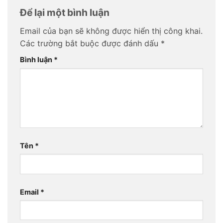
Để lại một bình luận
Email của bạn sẽ không được hiển thị công khai.
Các trường bắt buộc được đánh dấu
*
Bình luận
*
Tên
*
Email
*