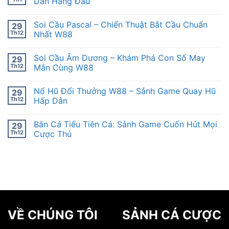
Dẫn Hàng Đầu
Không
có
Soi Cầu Pascal – Chiến Thuật Bắt Cầu Chuẩn
29
bình
luận
Th12
Nhất W88
ở
Game
Không
Bài
có
Soi Cầu Âm Dương – Khám Phá Con Số May
29
W88:
bình
Sảnh
luận
Th12
Mắn Cùng W88
Giải
ở
Trí
Soi
Không
Đổi
Cầu
có
Nổ Hũ Đổi Thưởng W88 – Sảnh Game Quay Hũ
29
Thưởng
Pascal
bình
Hấp
–
luận
Th12
Hấp Dẫn
Dẫn
Chiến
ở
Hàng
Thuật
Soi
Không
Đầu
Bắt
Cầu
có
Bắn Cá Tiểu Tiên Cá: Sảnh Game Cuốn Hút Mọi
29
Cầu
Âm
bình
Chuẩn
Dương
luận
Th12
Cược Thủ
Nhất
–
ở
W88
Khám
Nổ
Không
Phá
Hũ
có
Con
Đổi
bình
Số
Thưởng
luận
May
W88
ở
Mắn
–
Bắn
Cùng
Sảnh
Cá
W88
Game
Tiểu
Quay
Tiên
Hũ
Cá:
Hấp
Sảnh
VỀ CHÚNG TÔI
SẢNH CÁ CƯỢC
Dẫn
Game
Cuốn