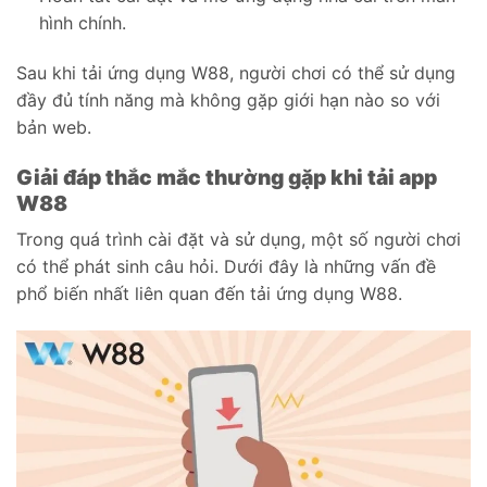
hình chính.
Sau khi tải ứng dụng W88, người chơi có thể sử dụng
đầy đủ tính năng mà không gặp giới hạn nào so với
bản web.
Giải đáp thắc mắc thường gặp khi tải app
W88
Trong quá trình cài đặt và sử dụng, một số người chơi
có thể phát sinh câu hỏi. Dưới đây là những vấn đề
phổ biến nhất liên quan đến tải ứng dụng W88.