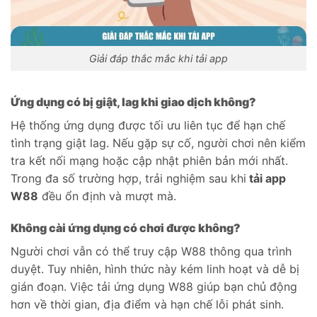
Giải đáp thắc mắc khi tải app
Ứng dụng có bị giật, lag khi giao dịch không?
Hệ thống ứng dụng được tối ưu liên tục để hạn chế
tình trạng giật lag. Nếu gặp sự cố, người chơi nên kiểm
tra kết nối mạng hoặc cập nhật phiên bản mới nhất.
Trong đa số trường hợp, trải nghiệm sau khi
tải app
W88
đều ổn định và mượt mà.
Không cài ứng dụng có chơi được không?
Người chơi vẫn có thể truy cập W88 thông qua trình
duyệt. Tuy nhiên, hình thức này kém linh hoạt và dễ bị
gián đoạn. Việc tải ứng dụng W88 giúp bạn chủ động
hơn về thời gian, địa điểm và hạn chế lỗi phát sinh.