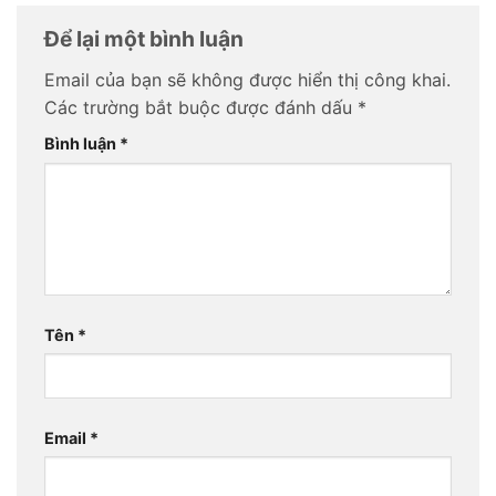
Để lại một bình luận
Email của bạn sẽ không được hiển thị công khai.
Các trường bắt buộc được đánh dấu
*
Bình luận
*
Tên
*
Email
*