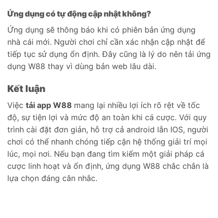
Ứng dụng có tự động cập nhật không?
Ứng dụng sẽ thông báo khi có phiên bản ứng dụng
nhà cái mới. Người chơi chỉ cần xác nhận cập nhật để
tiếp tục sử dụng ổn định. Đây cũng là lý do nên tải ứng
dụng W88 thay vì dùng bản web lâu dài.
Kết luận
Việc
tải app W88
mang lại nhiều lợi ích rõ rệt về tốc
độ, sự tiện lợi và mức độ an toàn khi cá cược. Với quy
trình cài đặt đơn giản, hỗ trợ cả android lẫn IOS, người
chơi có thể nhanh chóng tiếp cận hệ thống giải trí mọi
lúc, mọi nơi. Nếu bạn đang tìm kiếm một giải pháp cá
cược linh hoạt và ổn định, ứng dụng W88 chắc chắn là
lựa chọn đáng cân nhắc.