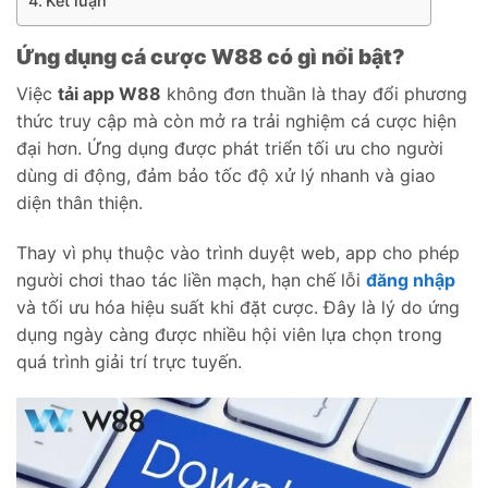
Kết luận
Ứng dụng cá cược W88 có gì nổi bật?
Việc
tải app W88
không đơn thuần là thay đổi phương
thức truy cập mà còn mở ra trải nghiệm cá cược hiện
đại hơn. Ứng dụng được phát triển tối ưu cho người
dùng di động, đảm bảo tốc độ xử lý nhanh và giao
diện thân thiện.
Thay vì phụ thuộc vào trình duyệt web, app cho phép
người chơi thao tác liền mạch, hạn chế lỗi
đăng nhập
và tối ưu hóa hiệu suất khi đặt cược. Đây là lý do ứng
dụng ngày càng được nhiều hội viên lựa chọn trong
quá trình giải trí trực tuyến.