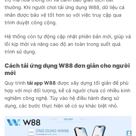
thường. Khi người chơi tải ứng dụng W88, dữ liệu cá
nhân được bảo vệ tốt hơn so với việc truy cập qua
trình duyệt công cộng.
Hệ thống còn tự động cập nhật phiên bản mới, giúp vá
lỗi kịp thời và nâng cao độ an toàn trong suốt quá
trình sử dụng.
Cách tải ứng dụng W88 đơn giản cho người
mới
Quy trình
tải app W88
được xây dựng tối giản để phù
hợp với mọi đối tượng, kể cả người chưa có nhiều kinh
nghiệm công nghệ. Tùy vào hệ điều hành đang sử
dụng, các bước thực hiện sẽ có sự khác biệt nhỏ.