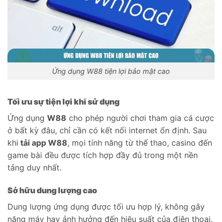
Ứng dụng W88 tiện lợi bảo mật cao
Tối ưu sự tiện lợi khi sử dụng
Ứng dụng
W88
cho phép người chơi tham gia cá cược
ở bất kỳ đâu, chỉ cần có kết nối internet ổn định. Sau
khi
tải app W88
, mọi tính năng từ thể thao, casino đến
game bài đều được tích hợp đầy đủ trong một nền
tảng duy nhất.
Sở hữu dung lượng cao
Dung lượng ứng dụng được tối ưu hợp lý, không gây
nặng máy hay ảnh hưởng đến hiệu suất của điện thoại.