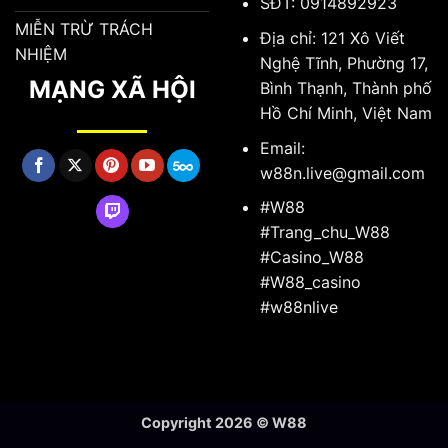
SĐT: 0914892923
MIỄN TRỪ TRÁCH
Địa chỉ: 121 Xô Viết
NHIỆM
Nghệ Tĩnh, Phường 17,
MẠNG XÃ HỘI
Bình Thạnh, Thành phố
Hồ Chí Minh, Việt Nam
Email:
w88n.live@gmail.com
#W88
#Trang_chu_W88
#Casino_W88
#W88_casino
#w88nlive
Copyright 2026 © W88